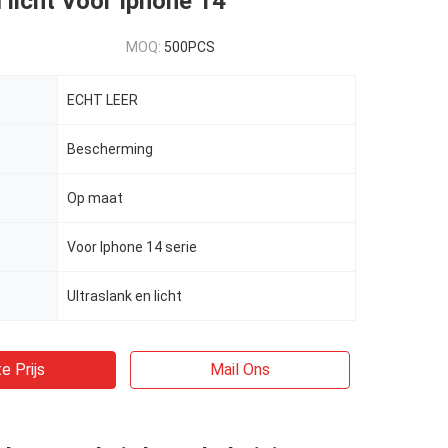
m licht Voor Iphone 14
MOQ:
500PCS
ECHT LEER
Bescherming
Op maat
Voor Iphone 14 serie
Ultraslank en licht
e Prijs
Mail Ons