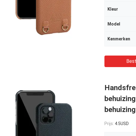
Kleur
Model
Kenmerken
Best
Handsfre
behuizing
behuizin
Prijs:
4.5USD