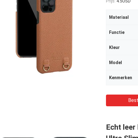
Prijs:
4.5USD
Materiaal
Functie
Kleur
Model
Kenmerken
Best
Echt lee