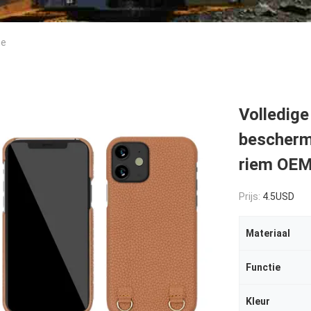
ne
Volledig
bescherm
riem OE
Prijs:
4.5USD
Materiaal
Functie
Kleur