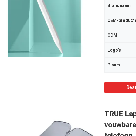
Brandnaam
OEM-product
ODM
Logo's
Plaats
Best
TRUE Lap
vouwbare 
telefoon