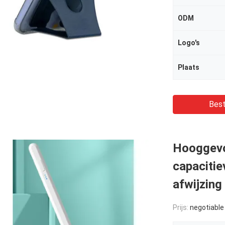
ODM
Logo's
Plaats
Best
Hooggevo
capacitie
afwijzing
Prijs:
negotiable