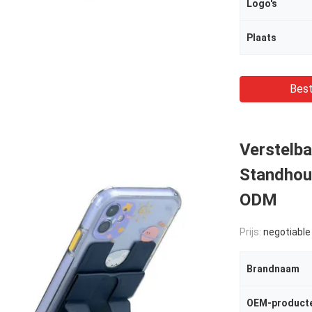
Logo's
Plaats
Best
Verstelba
Standhou
ODM
Prijs:
negotiable
Brandnaam
OEM-product