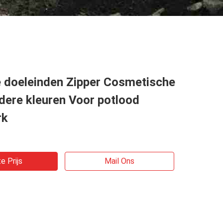
 doeleinden Zipper Cosmetische
dere kleuren Voor potlood
rk
e Prijs
Mail Ons