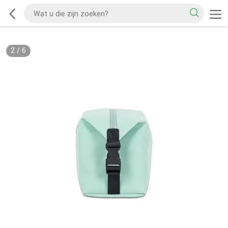
2
/
6