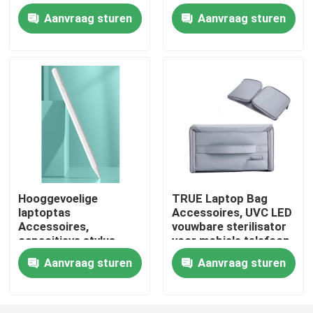
PU materiaal
ODM
Aanvraag sturen
Aanvraag sturen
Over ons
Fabriekstocht
Kwaliteitscontrole
Vraag een offerte
Hooggevoelige
TRUE Laptop Bag
laptoptas
Accessoires, UVC LED
Laptop rugzak
Accessoires,
vouwbare sterilisator
capacitieve stylus
voor mobiele telefoon
touch pen Palm
Laptop Messenger Bag
Aanvraag sturen
Aanvraag sturen
afwijzing
Bedrijfslaptop zakken