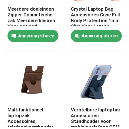
Meerdere doeleinden
Crystal Laptop Bag
Zipper Cosmetische
Accessoires Case Full
zak Meerdere kleuren
Body Protection 1mm
Voor potlood
Slim Voor Laptop
papierwerk
Aanvraag sturen
Aanvraag sturen
Thuis
Producten
Multifunktioneel
Verstelbare laptoptas
laptopzak
Accessoires
Accessoires,
Standhouder voor
telefoonkaarthouder
mobiele telefoon OEM
Video's