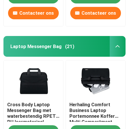
Contacteer ons
Contacteer ons
Laptop Messenger Bag
(21)
Thuis
Cross Body Laptop
Herhaling Comfort
Producten
Messenger Bag met
Business Laptop
waterbestendig RPET
Portemonnee Koffer
PU leermateriaal
Multi Compartment
Video's