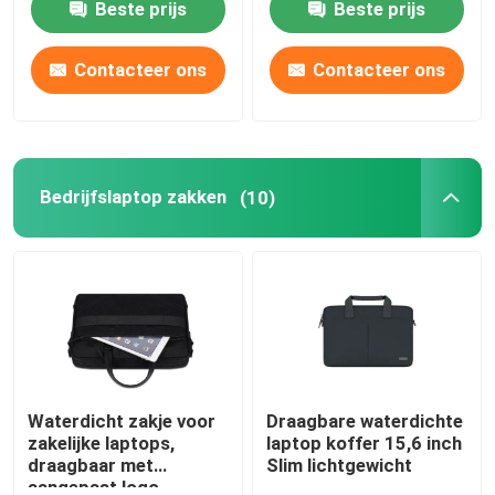
Beste prijs
Beste prijs
Over ons
Contacteer ons
Contacteer ons
Fabriekstocht
Bedrijfslaptop zakken
(10)
Kwaliteitscontrole
Vraag een offerte
Laptop rugzak
Laptop Messenger Bag
Waterdicht zakje voor
Draagbare waterdichte
zakelijke laptops,
laptop koffer 15,6 inch
draagbaar met
Slim lichtgewicht
Bedrijfslaptop zakken
aangepast logo.