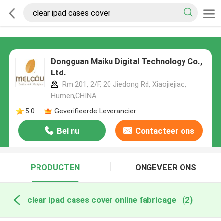
Dongguan Maiku Digital Technology Co.,
Ltd.
Rm 201, 2/F, 20 Jiedong Rd, Xiaojiejiao,
Humen,CHINA
5.0
Geverifieerde Leverancier
Bel nu
Contacteer ons
PRODUCTEN
ONGEVEER ONS
clear ipad cases cover online fabricage
(2)