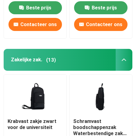
Beste prijs
Beste prijs
Zakelijke zak.
Contacteer ons
Contacteer ons
Laptoptashoes
Tech Storage Pouch
Zakelijke zak.
(13)
Beschermende behuizing voor Macbook
Ipad Hoes Cover
Beschermende behuizing voor iPhone
Krabvast zakje zwart
Schramvast
voor de universiteit
boodschappenzak
Accessoires voor laptops
Waterbestendige zak