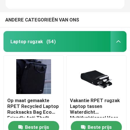
ANDERE CATEGORIEËN VAN ONS
Laptop rugzak
(54)
Op maat gemaakte
Vakantie RPET rugzak
RPET Recycled Laptop
Laptop tassen
Rucksacks Bag Eco
Waterdicht
Friendly Anti Theft
Multifunktioneel Voor
sport buiten
Beste prijs
Beste prijs