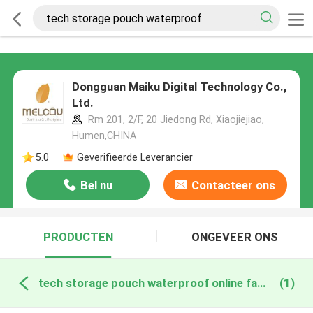
Dongguan Maiku Digital Technology Co.,
Ltd.
Rm 201, 2/F, 20 Jiedong Rd, Xiaojiejiao,
Humen,CHINA
5.0
Geverifieerde Leverancier
Bel nu
Contacteer ons
PRODUCTEN
ONGEVEER ONS
tech storage pouch waterproof online fabricage
(1)