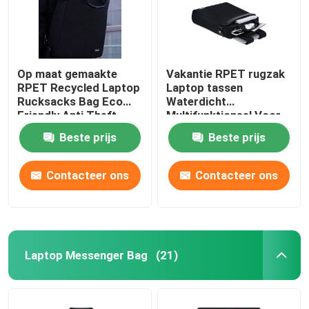
Op maat gemaakte
Vakantie RPET rugzak
RPET Recycled Laptop
Laptop tassen
Rucksacks Bag Eco
Waterdicht
Friendly Anti Theft
Multifunktioneel Voor
sport buiten
Beste prijs
Beste prijs
Contacteer ons
Contacteer ons
Laptop Messenger Bag
(21)