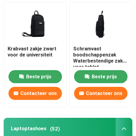
Zakelijke zak.
Laptoptashoes
Krabvast zakje zwart
Schramvast
Tech Storage Pouch
voor de universiteit
boodschappenzak
Waterbestendige zak
voor tablet
Beschermende behuizing voor Macbook
Beste prijs
Beste prijs
Ipad Hoes Cover
Contacteer ons
Contacteer ons
Beschermende behuizing voor iPhone
Laptoptashoes
(52)
Accessoires voor laptops