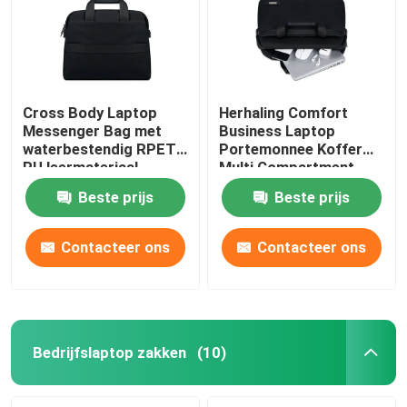
Cross Body Laptop
Herhaling Comfort
Messenger Bag met
Business Laptop
waterbestendig RPET
Portemonnee Koffer
PU leermateriaal
Multi Compartment
Beste prijs
Beste prijs
Contacteer ons
Contacteer ons
Thuis
Producten
Bedrijfslaptop zakken
(10)
Video's