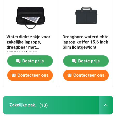
Over ons
Fabriekstocht
Waterdicht zakje voor
Draagbare waterdichte
zakelijke laptops,
laptop koffer 15,6 inch
draagbaar met
Slim lichtgewicht
Kwaliteitscontrole
aangepast logo.
Beste prijs
Beste prijs
Vraag een offerte
Contacteer ons
Contacteer ons
Laptop rugzak
Laptop Messenger Bag
Zakelijke zak.
(13)
Bedrijfslaptop zakken