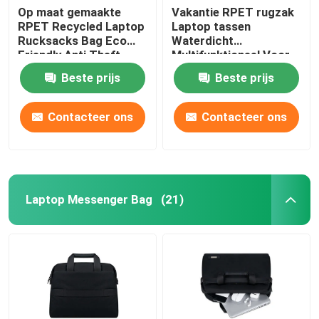
Op maat gemaakte
Vakantie RPET rugzak
RPET Recycled Laptop
Laptop tassen
Rucksacks Bag Eco
Waterdicht
Friendly Anti Theft
Multifunktioneel Voor
sport buiten
Beste prijs
Beste prijs
Contacteer ons
Contacteer ons
Laptop Messenger Bag
(21)