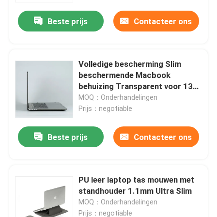
Beste prijs
Contacteer ons
Volledige bescherming Slim
beschermende Macbook
behuizing Transparent voor 13
inch
MOQ：Onderhandelingen
Prijs：negotiable
Beste prijs
Contacteer ons
Thuis
PU leer laptop tas mouwen met
Producten
standhouder 1.1mm Ultra Slim
MOQ：Onderhandelingen
Video's
Prijs：negotiable