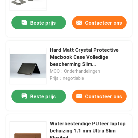
Over ons
Beste prijs
Contacteer ons
Fabriekstocht
Hard Matt Crystal Protective
Kwaliteitscontrole
Macbook Case Volledige
bescherming Slim
schokbestendig
MOQ：Onderhandelingen
Vraag een offerte
Prijs：negotiable
Laptop rugzak
Beste prijs
Contacteer ons
Laptop Messenger Bag
Waterbestendige PU leer laptop
behuizing 1.1 mm Ultra Slim
Bedrijfslaptop zakken
Flexibel