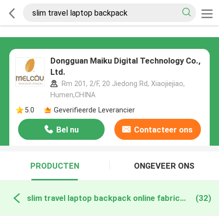
Dongguan Maiku Digital Technology Co.,
Ltd.
Rm 201, 2/F, 20 Jiedong Rd, Xiaojiejiao,
Humen,CHINA
5.0
Geverifieerde Leverancier
Bel nu
Contacteer ons
PRODUCTEN
ONGEVEER ONS
slim travel laptop backpack online fabricage
(32)